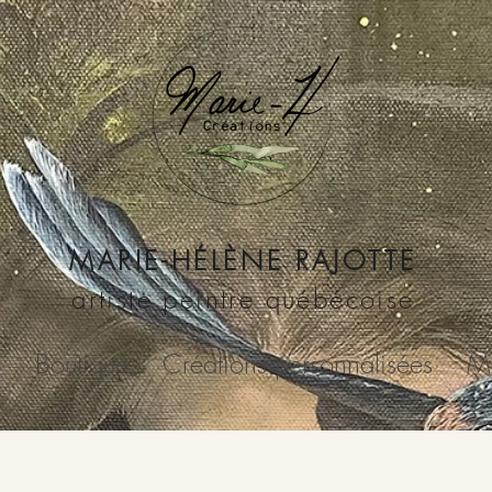
MARIE-HÉLÈNE RAJOTTE
artiste peintre québécoise
o
Boutique
Créations personnalisées
Me