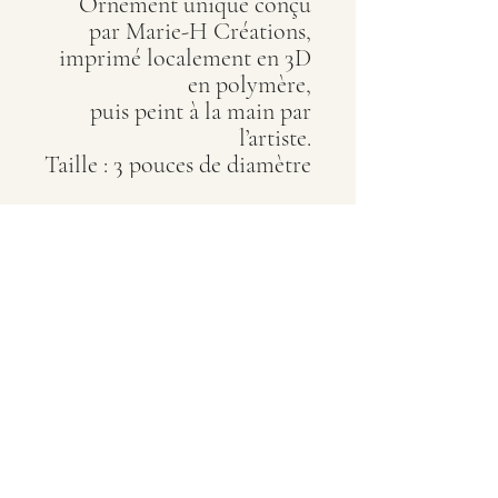
Ornement unique conçu
par Marie-H Créations,
imprimé localement en 3D
en polymère,
puis peint à la main par
l’artiste.
Taille : 3 pouces de diamètre
Marie-Hélène Rajotte
artiste peintre québécoise
À propos
Me joindre
Portfolio
Créations personnalisées
Drummondville (Québec) Canada