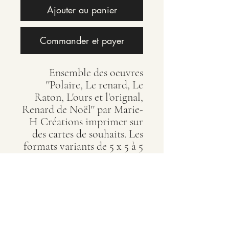
Ajouter au panier
Commander et payer
Ensemble des oeuvres
''Polaire, Le renard, Le
Raton, L'ours et l'orignal,
Renard de Noël'' par Marie-
H Créations imprimer sur
des cartes de souhaits. Les
formats variants de 5 x 5 à 5
x 7 pouces.
Marie-Hélène Rajotte
artiste peintre québécoise