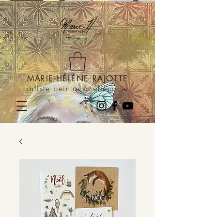
MARIE-HÉLÈNE RAJOTTE
artiste peintre québécoise