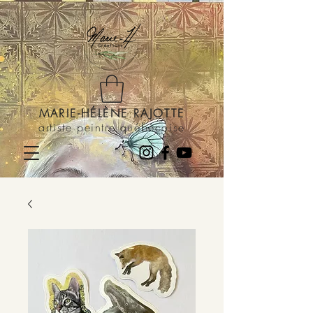
MARIE-HÉLÈNE RAJOTTE
artiste peintre québécoise