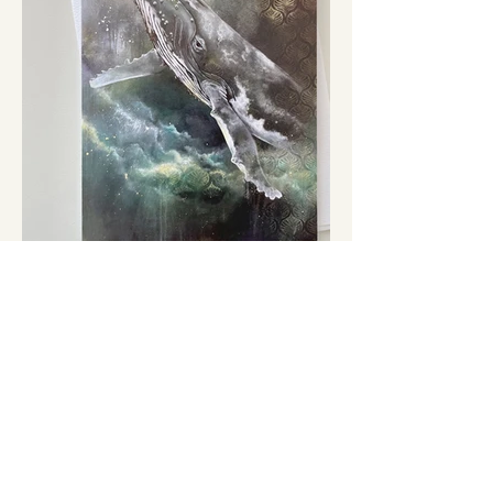
Carte Éternelle
Carte de Souhait sans texte
Impression d'une œuvre sur carte pliée
Format 5 x 7 pouces
7 $