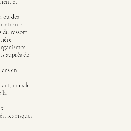
ement et
u ou des
ortation ou
s du ressort
tière
 organismes
ts auprès de
iens en
ment, mais le
 la
ix.
, les risques