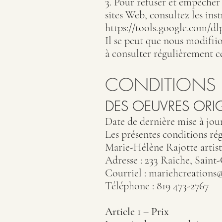
3. Pour refuser et empêcher 
sites Web, consultez les ins
https://tools.google.com/dl
Il se peut que nous modifii
à consulter régulièrement ce
CONDITIONS 
DES OEUVRES ORI
Date de dernière mise à jou
Les présentes conditions rég
Marie-Hélène Rajotte artist
Adresse : 233 Raiche, Sai
Courriel :
mariehcreations
Téléphone : 819 473-2767
Article 1 – Prix