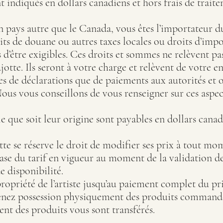
t indiqués en dollars canadiens et hors frais de trait
pays autre que le Canada, vous êtes l’importateur d
its de douane ou autres taxes locales ou droits d’imp
s d’être exigibles. Ces droits et sommes ne relèvent pa
otte. Ils seront à votre charge et relèvent de votre en
mes de déclarations que de paiements aux autorités et
ous vous conseillons de vous renseigner sur ces aspec
 que soit leur origine sont payables en dollars canad
te se réserve le droit de modifier ses prix à tout mo
base du tarif en vigueur au moment de la validation de
e disponibilité.
ropriété de l’artiste jusqu’au paiement complet du pr
enez possession physiquement des produits commandés
t des produits vous sont transférés.