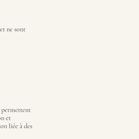
et ne sont
s permettent
on et
on liée à des