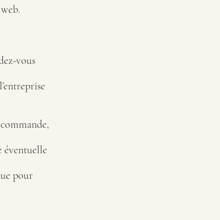
 web.
dez-vous
l’entreprise
de commande,
e éventuelle
enue pour