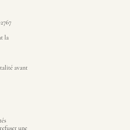
-2767
t la
talité avant
tés
 refuser une