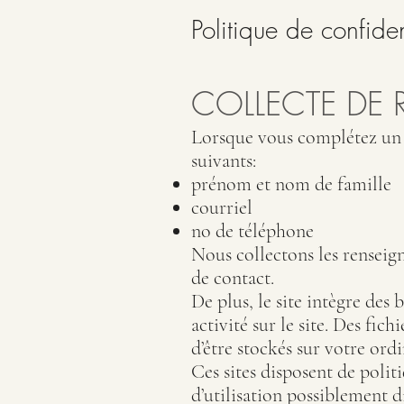
Politique de confiden
COLLECTE DE
Lorsque vous complétez un 
suivants:
prénom et nom de famille
courriel
no de téléphone
Nous collectons les renseig
de contact.
De plus, le site intègre des
activité sur le site. Des fi
d’être stockés sur votre ordi
Ces sites disposent de polit
d’utilisation possiblement d