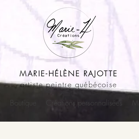
MARIE-HÉLÈNE RAJOTTE
artiste peintre québécoise
o
Boutique
Créations personnalisées
Me