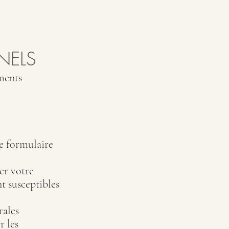
NELS
ments
le formulaire
er votre
nt susceptibles
rales
r les